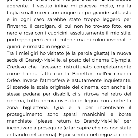
aderente. Il vestito infine mi piaceva molto, ma la
taglia small mi era comunque un po’ grande sul busto
e in ogni caso sarebbe stato troppo leggero per
l’inverno. Il cardigan, di cui non ho trovato foto, era
nero e rosa con i cuoricini, assolutamente il mio stile,
purtroppo però era di cotone ma di colori invernali e
quindi è rimasto in negozio.
Tra i miei giri ho visitato (è la parola giusta) la nuova
sede di Brandy-Melville, al posto del cinema Olympia.
Credevo che l’avessero ristrutturato completamente
come hanno fatto con la Benetton nell’ex cinema
Orfeo. Invece l’atmosfera è astutamente inquietante.
Si scende la scala originale del cinema, con anche la
stessa pedana per disabili, ci si ritrova nel retro del
cinema, tutto ancora rivestito in legno, con anche la
zona biglietteria. Qua e là per incentivare il
proseguimento sono sparsi manichini e borse
manchiate “please return to Brandy.Melville” per
incentivare a proseguire (e far capire che no, non state
entrando nel cinema). E poi si entra nel negozio, che è