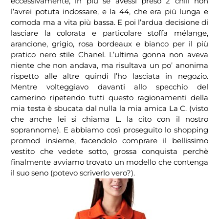
eccessivamente, in più se avessi preso 2 chili non
l’avrei potuta indossare, e la 44, che era più lunga e
comoda ma a vita più bassa. E poi l’ardua decisione di
lasciare la colorata e particolare stoffa mélange,
arancione, grigio, rosa bordeaux e bianco per il più
pratico nero stile Chanel. L’ultima gonna non aveva
niente che non andava, ma risultava un po’ anonima
rispetto alle altre quindi l’ho lasciata in negozio.
Mentre volteggiavo davanti allo specchio del
camerino ripetendo tutti questo ragionamenti della
mia testa è sbucata dal nulla la mia amica La C. (visto
che anche lei si chiama L. la cito con il nostro
soprannome). E abbiamo così proseguito lo shopping
promod insieme, facendolo comprare il bellissimo
vestito che vedete sotto, grossa conquista perchè
finalmente avviamo trovato un modello che contenga
il suo seno (potevo scriverlo vero?).