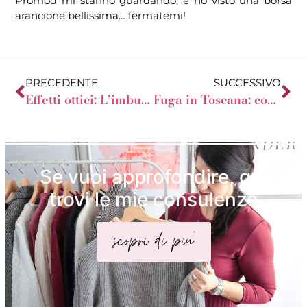
Promod mi stanno guardando, e ho visto una borsa
arancione bellissima… fermatemi!
PRECEDENTE
SUCCESSIVO
Effetti ottici: L’imbuto che allarga i fianchi
Fuga in Toscana: cosa mi porto?
Se vuoi approfondire, qui
trovi le mie consulenze
scopri di piu'