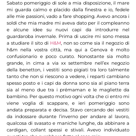
Sabato pomeriggio di sole a mia disposizione, il mare
mi guarda calmo e placido dalla finestra e io, fedele
alle mie passioni, vado a fare shopping. Avevo ancora i
soldi che mia madre mi aveva dato per il compleanno
e alcune idee su nuovi capi da introdurre nel
guardaroba invernale. Prima di uscire mi sono messa
a studiare il sito di
H&M
, non so come sia il negozio di
h&m nella vostra città, ma qui a Genova è molto
confusionario e poco curato. Nonostante sia molto
grande, in cima a via xx settembre nell’ex negozio
della benetton, i vestiti sono pigiati tra loro talmente
tanto che non si riescono a vedere, i reparti cambiano
spesso posto e i capi da donna sono sia al piano terra
sia al meno due tra i prémaman e le magliette da
bambino. Per questo motivo ogni volta che ci entro mi
viene voglia di scappare, e ieri pomeriggio sono
andata preparata e decisa. Stavo cercando dei vestiti
da indossare durante l’inverno per andare al lavoro,
qualcosa di svasato e maniche lunghe, da abbinare a
cardigan, collant spessi e stivali. Avevo individuato