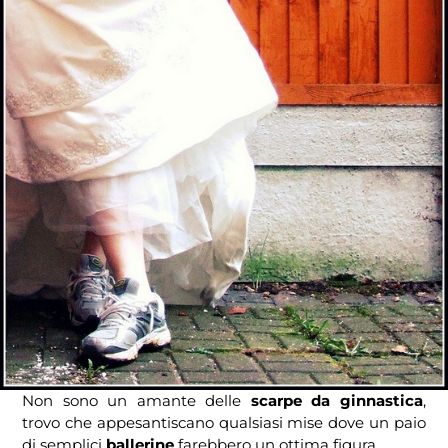
Non sono un amante delle
scarpe da ginnastica
,
trovo che appesantiscano qualsiasi mise dove un paio
di semplici
ballerine
farebbero un ottima figura.