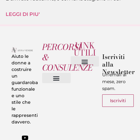
LEGGI DI PIU'
LINK
PERCORSI
UTILI
&
Iscriviti
Aiuto le
alla
donne a
CONSULENZE
costruire
Newsletter
Chi sono
Privacy & Termini
Un’email al
un
mese, zero
guardaroba
spam.
funzionale
Vestiti in 5 Minuti
Trasforma il tuo Look
Trova il tuo stile
Armadio Matematico
Casi Reali
e uno
Iscriviti
stile che
le
rappresenti
davvero.