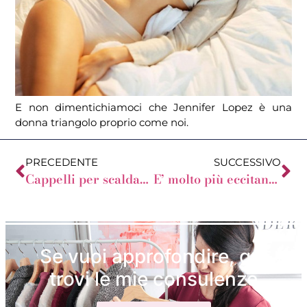
E non dimentichiamoci che Jennifer Lopez è una
donna triangolo proprio come noi.
PRECEDENTE
SUCCESSIVO
Cappelli per scaldarsi e farsi notare!
E’ molto più eccitante doverlo immaginare
Se vuoi approfondire, qui
trovi le mie consulenze