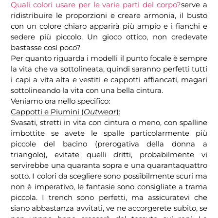
Quali colori usare per le varie parti del corpo?
serve a
ridistribuire le proporzioni e creare armonia, il busto
con un colore chiaro apparirà più ampio e i fianchi e
sedere più piccolo. Un gioco ottico, non credevate
bastasse così poco?
Per quanto riguarda i modelli il punto focale è sempre
la vita che va sottolineata, quindi saranno perfetti tutti
i capi a vita alta e vestiti e cappotti affiancati, magari
sottolineando la vita con una bella cintura.
Veniamo ora nello specifico:
Cappotti e Piumini (
Outwear
):
Svasati, stretti in vita con cintura o meno, con spalline
imbottite se avete le spalle particolarmente più
piccole del bacino (prerogativa della donna a
triangolo), evitate quelli dritti, probabilmente vi
servirebbe una quaranta sopra e una quarantaquattro
sotto. I colori da scegliere sono possibilmente scuri ma
non è imperativo, le fantasie sono consigliate a trama
piccola. I trench sono perfetti, ma assicuratevi che
siano abbastanza avvitati, ve ne accorgerete subito, se