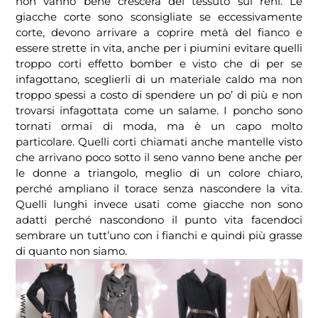
non vanno bene crescerà del tessuto sui reni. Le
giacche corte sono sconsigliate se eccessivamente
corte, devono arrivare a coprire metà del fianco e
essere strette in vita, anche per i piumini evitare quelli
troppo corti effetto bomber e visto che di per se
infagottano, sceglierli di un materiale caldo ma non
troppo spessi a costo di spendere un po’ di più e non
trovarsi infagottata come un salame. I poncho sono
tornati ormai di moda, ma è un capo molto
particolare. Quelli corti chiamati anche mantelle visto
che arrivano poco sotto il seno vanno bene anche per
le donne a triangolo, meglio di un colore chiaro,
perché ampliano il torace senza nascondere la vita.
Quelli lunghi invece usati come giacche non sono
adatti perché nascondono il punto vita facendoci
sembrare un tutt’uno con i fianchi e quindi più grasse
di quanto non siamo.