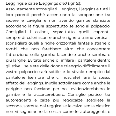
Leggings e calze (
Leggings and tights
):
Assolutamente sconsigliati i leggings, i jeggins e tutti i
loro parenti perché accentuano la sproporzione tra
sedere e caviglia e non avendo gambe slanciate
accorciano la figura soprattutto se sono al polpaccio.
Consigliati i collant, soprattutto quelli coprenti,
sempre di colori scuri e anche righe o trame verticali,
sconsigliati quelli a righe orizzontali fantasie strane o
rombi che non farebbero altro che concentrare
l’attenzione sulle gambe facendole anche sembrare
più larghe. Evitate anche di infilare i pantaloni dentro
gli stivali, se siete delle donne triangolo difficilmente il
vostro polpaccio sarà sottile e lo stivale riempito dal
pantalone (sempre che ci riusciate) farà lo stesso
effetto dei leggings. Inutile sottolineare come anche le
parigine non facciano per noi, evidenzierebbero le
gambe e le accorcerebbero. Consiglio pratico, tra
autoreggenti e calze più reggicalze, scegliete la
seconda, sorrette dal reggicalze le calze senza elastico
non vi segneranno la coscia come le autoreggenti, e