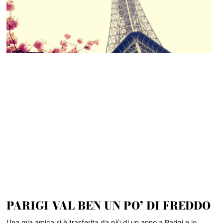
PARIGI VAL BEN UN PO’ DI FREDDO
Una mia amica si è trasferita da più di un anno a Parigi e io,