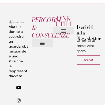
LINK
PERCORSI
UTILI
&
Iscriviti
Aiuto le
alla
donne a
CONSULENZE
costruire
Newsletter
Chi sono
Privacy & Termini
Un’email al
un
mese, zero
guardaroba
spam.
funzionale
Vestiti in 5 Minuti
Trasforma il tuo Look
Trova il tuo stile
Armadio Matematico
Casi Reali
e uno
Iscriviti
stile che
le
rappresenti
davvero.