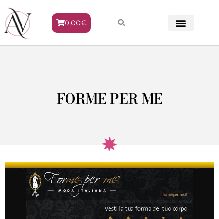
0,00
€
METODO VENERE
FORME PER ME