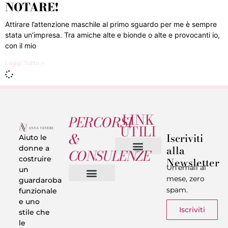
NOTARE!
Attirare l’attenzione maschile al primo sguardo per me è sempre
stata un’impresa. Tra amiche alte e bionde o alte e provocanti io,
con il mio
Leggi Tutto »
LINK
PERCORSI
UTILI
&
Iscriviti
Aiuto le
alla
donne a
CONSULENZE
costruire
Newsletter
Chi sono
Privacy & Termini
Un’email al
un
mese, zero
guardaroba
spam.
funzionale
Vestiti in 5 Minuti
Trasforma il tuo Look
Trova il tuo stile
Armadio Matematico
Casi Reali
e uno
Iscriviti
stile che
le