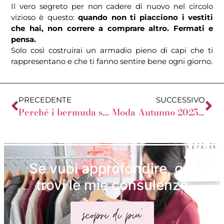
Il vero segreto per non cadere di nuovo nel circolo
vizioso è questo:
quando non ti piacciono i vestiti
che hai, non correre a comprare altro. Fermati e
pensa.
Solo così costruirai un armadio pieno di capi che ti
rappresentano e che ti fanno sentire bene ogni giorno.
PRECEDENTE
SUCCESSIVO
Perché i bermuda sono un capo “cattivo” (e a chi invece stanno bene)
Moda Autunno 2025: i trend più diffusi e quelli che ci faranno piangere in camerino
Se vuoi approfondire, qui
trovi le mie consulenze
scopri di piu'