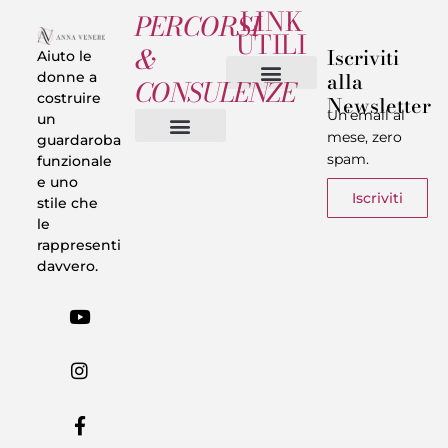
LINK
PERCORSI
UTILI
&
Iscriviti
Aiuto le
alla
donne a
CONSULENZE
costruire
Newsletter
Chi sono
Privacy & Termini
Un’email al
un
mese, zero
guardaroba
spam.
funzionale
Vestiti in 5 Minuti
Trasforma il tuo Look
Trova il tuo stile
Armadio Matematico
Casi Reali
e uno
Iscriviti
stile che
le
rappresenti
davvero.