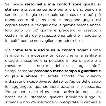
Se invece
resto nella mia confort zone
questa
si
stringe
, e si stringe sempre più e io piano piano mi
sentirò a disagio con qualunque cosa un po’ più
appariscente di jeans nero e maglione grigio, mi
coprirò anche le caviglie oltre le gambe perché anche
loro sono un po’ gonfie e prenderò in prestito i
costumi-muta delle ragazze orientali che li adottano
in realtà perché non vogliono prendere il sole.
Ma
come fare a uscire dalla confort zone?
Come
fare quindi a indossare un capo che ci fa sentire a
disagio, a scoprire una porzione in più di pelle e a
mostrare le nostre debolezze agli altri?
Semplicemente
passando meno tempo a guardare e
di più a vivere
. Vi sarete accorte che quando
indossate un capo diverso dal solito l’apice del disagio
lo raggiungete quando siete davanti allo specchio.
Pronte per uscire vi osservate, arriva la morsa alla
bocca dello stomaco, qualche bruvidino lungo la
schiena e non c’è soluzione, vi precipitate in camera a