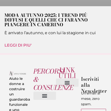
MODA AUTUNNO 2025: I TREND PIÙ
DIFFUSI E QUELLI CHE CI FARANNO
PIANGERE IN CAMERINO
È arrivato l’autunno, e con lui la stagione in cui
LEGGI DI PIU'
LINK
PERCORSI
UTILI
&
Iscriviti
Aiuto le
alla
donne a
CONSULENZE
costruire
Newsletter
Chi sono
Privacy & Termini
Un’email al
un
mese, zero
guardaroba
spam.
funzionale
Vestiti in 5 Minuti
Trasforma il tuo Look
Trova il tuo stile
Armadio Matematico
Casi Reali
e uno