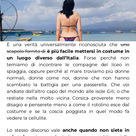
È una verità universalmente riconosciuta che
uno
scapolo fornito di
è più facile
mettersi in costume in
un luogo diverso dall’Italia
. Forse perché non
temiamo di incontrare le compagne del liceo in
spiaggia, oppure perché al mare troviamo più donne
normali, donne come noi, donne che non hanno
scambiato la battigia per una passerella. Che voi
andiate dall’altro capo del mondo alle isole Gili, o che
restiate nella molto vicina Corsica proverete meno
disagio e penserete meno a come il rotolino esce dal
costume e se la coscia poggiata in quel modo fa
vedere la cellulite.
Lo stesso discorso vale
anche quando non siete in