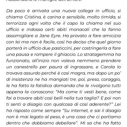
Da poco è arrivata una nuova collega in ufficio, si
chiama Cristina, è carina e sensibile, molto timida, si
terrorizza ogni volta che il capo la chiama nel suo
ufficio e indossa certi abiti monacali che la fanno
assomigliare a Jane Eyre. Ha provato a fare amicizia
con lei ma non è facile, così ha deciso che quel giorno
porterà in ufficio due pasticcini, per costringerla a fare
una pausa e rompere il ghiaccio. Lo stratagemma ha
funzionato, all’inizio non voleva nemmeno prendere
un canestrello per paura di ingrassare, e Carola lo
trovava assurdo perché è così magra, ma dopo un po’
di insistenza ne ha mangiati tre. poi, preso, coraggio,
le ha fatto la fatidica domanda che le rivolgono tutti
appena la conoscono: “Ma come ti vesti bene, come
fai a trovare abiti così belli nella tua taglia? E poi non
ti senti a disagio con qualcosa di così aderente?” Lei
ha risposto come sempre “Su internet, e sai il disagio
non è mai legato al peso, è una cosa che ci portiamo
dentro che dobbiamo debellare”. Mi sa che ha fatto