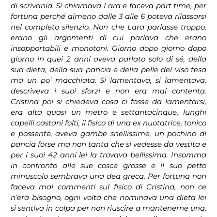
di scrivania. Si chiamava Lara e faceva part time, per
fortuna perché almeno dalle 3 alle 6 poteva rilassarsi
nel completo silenzio. Non che Lara parlasse troppo,
erano gli argomenti di cui parlava che erano
insopportabili e monotoni. Giorno dopo giorno dopo
giorno in quei 2 anni aveva parlato solo di sé, della
sua dieta, della sua pancia e della pelle del viso tesa
ma un po’ macchiata. Si lamentava, si lamentava,
descriveva i suoi sforzi e non era mai contenta.
Cristina poi si chiedeva cosa ci fosse da lamentarsi,
era alta quasi un metro e settantacinque, lunghi
capelli castani folti, il fisico di una ex nuotatrice, tonico
e possente, aveva gambe snellissime, un pochino di
pancia forse ma non tanta che si vedesse da vestita e
per i suoi 42 anni lei la trovava bellissima. Insomma
in confronto alle sue cosce grosse e il suo petto
minuscolo sembrava una dea greca. Per fortuna non
faceva mai commenti sul fisico di Cristina, non ce
n’era bisogno, ogni volta che nominava una dieta lei
si sentiva in colpa per non riuscire a mantenerne una,