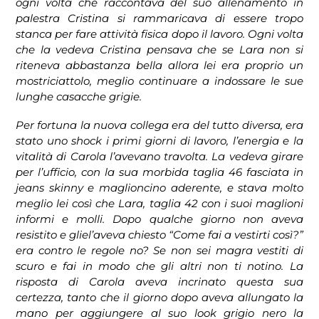
ogni volta che raccontava del suo allenamento in
palestra Cristina si rammaricava di essere tropo
stanca per fare attività fisica dopo il lavoro. Ogni volta
che la vedeva Cristina pensava che se Lara non si
riteneva abbastanza bella allora lei era proprio un
mostriciattolo, meglio continuare a indossare le sue
lunghe casacche grigie.
Per fortuna la nuova collega era del tutto diversa, era
stato uno shock i primi giorni di lavoro, l’energia e la
vitalità di Carola l’avevano travolta. La vedeva girare
per l’ufficio, con la sua morbida taglia 46 fasciata in
jeans skinny e maglioncino aderente, e stava molto
meglio lei così che Lara, taglia 42 con i suoi maglioni
informi e molli. Dopo qualche giorno non aveva
resistito e gliel’aveva chiesto “Come fai a vestirti così?”
era contro le regole no? Se non sei magra vestiti di
scuro e fai in modo che gli altri non ti notino. La
risposta di Carola aveva incrinato questa sua
certezza, tanto che il giorno dopo aveva allungato la
mano per aggiungere al suo look grigio nero la