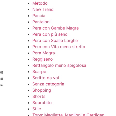
Metodo
New Trend
Pancia
Pantaloni
Pera con Gambe Magre
Pera con più seno
Pera con Spalle Larghe
Pera con Vita meno stretta
Pera Magra
Reggiseno
Rettangolo meno spigolosa
Scarpe
ba
Scritto da voi
hé
Senza categoria
no
Shopping
Shorts
Soprabito
Stile
Tops: Magliette, Maglioni e Cardigan