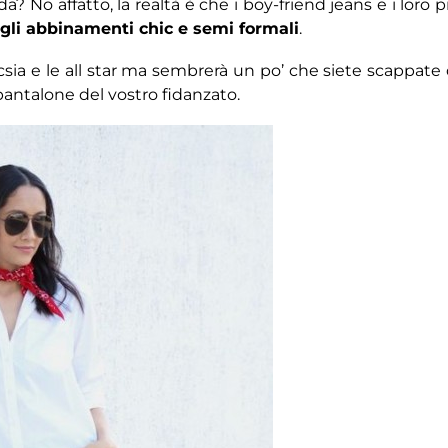
 No affatto, la realtà è che i boy-friend jeans e i loro p
egli abbinamenti chic e semi formali
.
ucsia e le all star ma sembrerà un po’ che siete scappate 
antalone del vostro fidanzato.