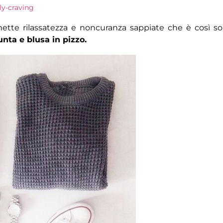
ly-craving
mette rilassatezza e noncuranza sappiate che è così so
nta e blusa in pizzo.