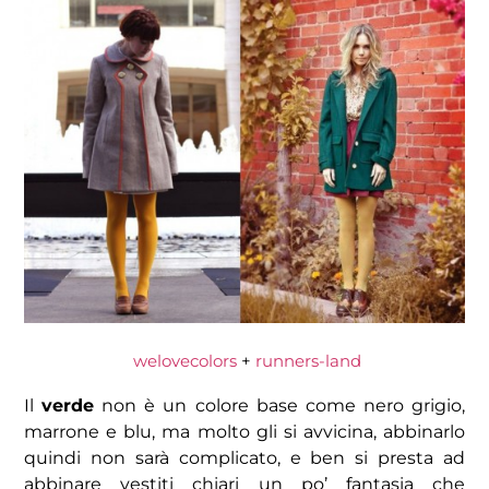
welovecolors
+
runners-land
Il
verde
non è un colore base come nero grigio,
marrone e blu, ma molto gli si avvicina, abbinarlo
quindi non sarà complicato, e ben si presta ad
abbinare vestiti chiari un po’ fantasia che