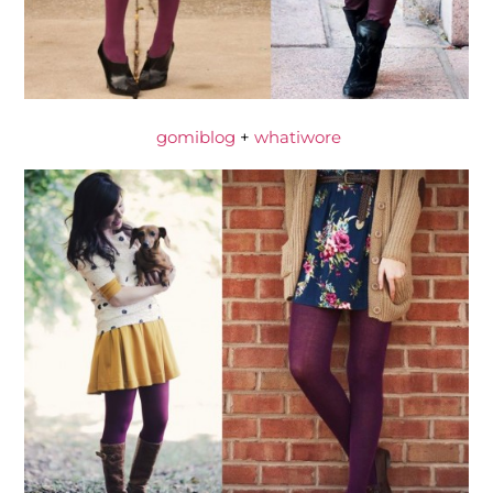
gomiblog
+
whatiwore