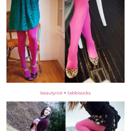
beautyriot
+
tabbisocks