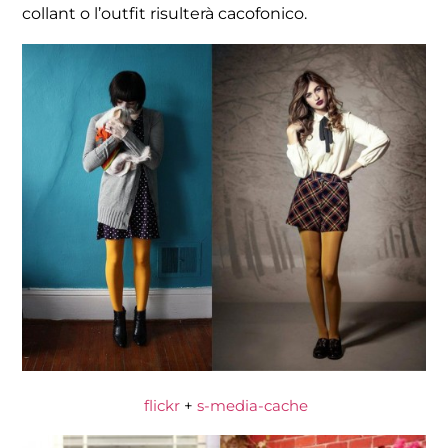
collant o l’outfit risulterà cacofonico.
flickr
+
s-media-cache