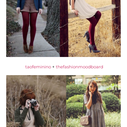
taofeminino
+
thefashionmoodboard