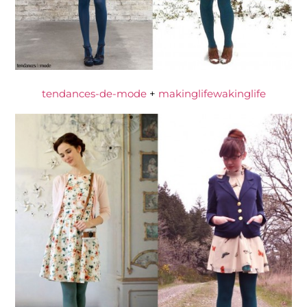
tendances-de-mode
+
makinglifewakinglife