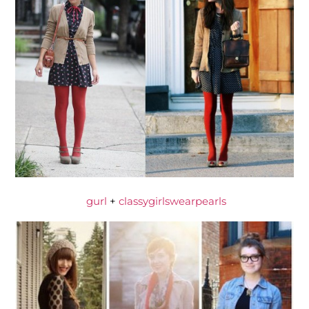
gurl
+
classygirlswearpearls