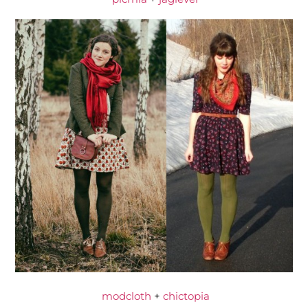
modcloth
+
chictopia