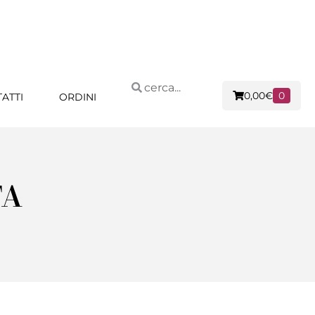
0,00
€
0
ATTI
ORDINI
TA