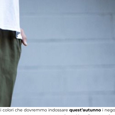
i colori che dovremmo indossare
quest’autunno
i nego