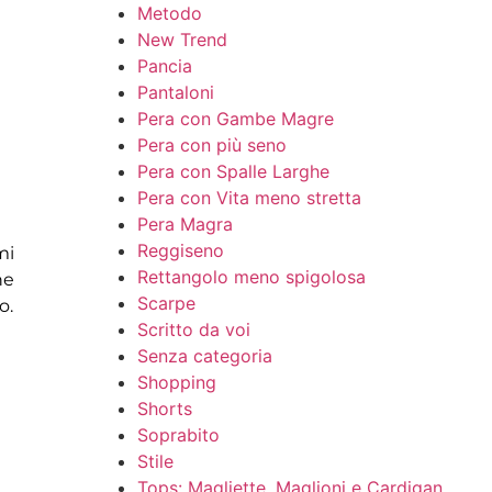
Metodo
New Trend
Pancia
Pantaloni
Pera con Gambe Magre
Pera con più seno
Pera con Spalle Larghe
Pera con Vita meno stretta
Pera Magra
Reggiseno
mi
Rettangolo meno spigolosa
he
Scarpe
o.
Scritto da voi
Senza categoria
Shopping
Shorts
Soprabito
Stile
Tops: Magliette, Maglioni e Cardigan