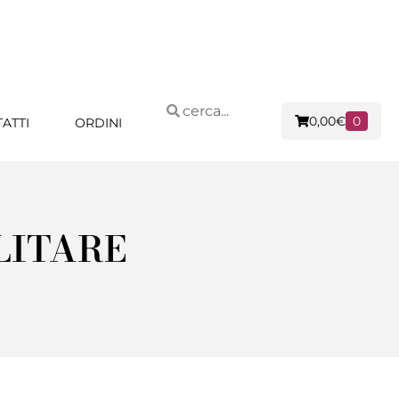
0,00
€
0
ATTI
ORDINI
LITARE