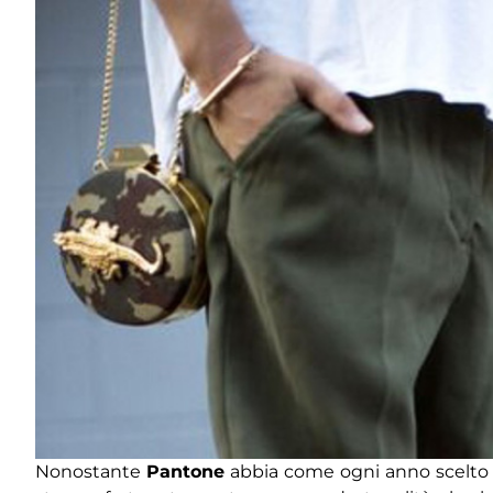
Nonostante
Pantone
abbia come ogni anno scelto 