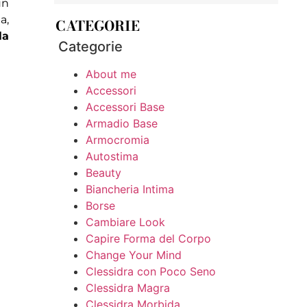
un
a,
CATEGORIE
la
Categorie
About me
Accessori
Accessori Base
Armadio Base
Armocromia
Autostima
Beauty
Biancheria Intima
Borse
Cambiare Look
Capire Forma del Corpo
Change Your Mind
Clessidra con Poco Seno
Clessidra Magra
Clessidra Morbida