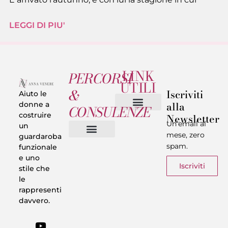
LEGGI DI PIU'
LINK
PERCORSI
UTILI
&
Iscriviti
Aiuto le
alla
donne a
CONSULENZE
costruire
Newsletter
Chi sono
Privacy & Termini
Un’email al
un
mese, zero
guardaroba
spam.
funzionale
Vestiti in 5 Minuti
Trasforma il tuo Look
Trova il tuo stile
Armadio Matematico
Casi Reali
e uno
Iscriviti
stile che
le
rappresenti
davvero.