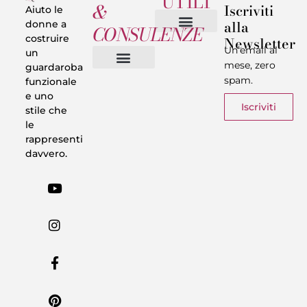
UTILI
&
Iscriviti
Aiuto le
alla
donne a
CONSULENZE
costruire
Newsletter
Chi sono
Privacy & Termini
Un’email al
un
mese, zero
guardaroba
spam.
funzionale
Vestiti in 5 Minuti
Trasforma il tuo Look
Trova il tuo stile
Armadio Matematico
Casi Reali
e uno
Iscriviti
stile che
le
rappresenti
davvero.