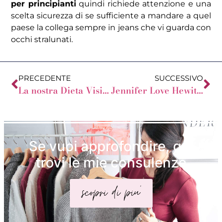
per principianti
quindi richiede attenzione e una
scelta sicurezza di se sufficiente a mandare a quel
paese la collega sempre in jeans che vi guarda con
occhi stralunati.
PRECEDENTE
SUCCESSIVO
La nostra Dieta Visiva
Jennifer Love Hewitt: una Donna a Pera con seno
Se vuoi approfondire, qui
trovi le mie consulenze
scopri di piu'