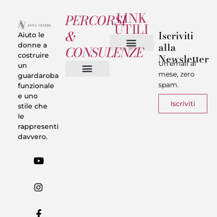
LINK
PERCORSI
UTILI
&
Iscriviti
Aiuto le
alla
donne a
CONSULENZE
costruire
Newsletter
Chi sono
Privacy & Termini
Un’email al
un
mese, zero
guardaroba
spam.
funzionale
Vestiti in 5 Minuti
Trasforma il tuo Look
Trova il tuo stile
Armadio Matematico
Casi Reali
e uno
Iscriviti
stile che
le
rappresenti
davvero.