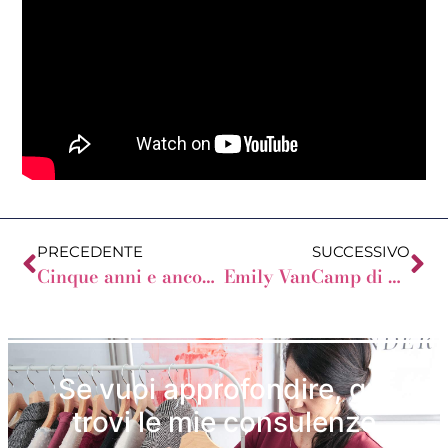
PRECEDENTE
SUCCESSIVO
Cinque anni e ancora ho molto da scrivere
Emily VanCamp di Revenge: una Mela a 8
Se vuoi approfondire, qui
trovi le mie consulenze