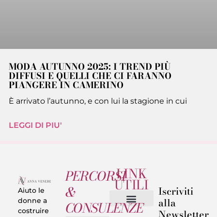
MODA AUTUNNO 2025: I TREND PIÙ
DIFFUSI E QUELLI CHE CI FARANNO
PIANGERE IN CAMERINO
È arrivato l’autunno, e con lui la stagione in cui
LEGGI DI PIU'
LINK
PERCORSI
UTILI
&
Iscriviti
Aiuto le
alla
donne a
CONSULENZE
costruire
Newsletter
Chi sono
Privacy & Termini