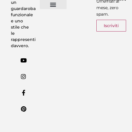
Un’email al
un
mese, zero
guardaroba
spam.
funzionale
Vestiti in 5 Minuti
Trasforma il tuo Look
Trova il tuo stile
Armadio Matematico
Casi Reali
e uno
Iscriviti
stile che
le
rappresenti
davvero.