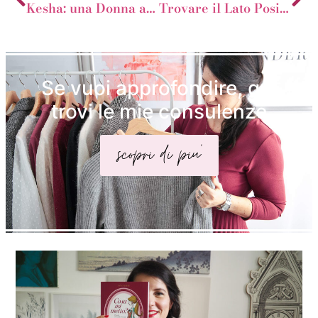
Kesha: una Donna a Mela
Trovare il Lato Positivo
Se vuoi approfondire, qui
trovi le mie consulenze
scopri di piu'