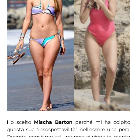
Ho scelto
Mischa Barton
perché mi ha colpito
questa sua “insospettavilità” nell’essere una pera.
Quando pensiamo ad una pera ci viene in mente