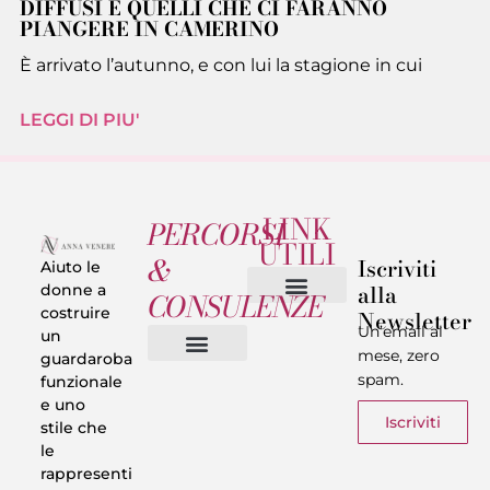
DIFFUSI E QUELLI CHE CI FARANNO
PIANGERE IN CAMERINO
È arrivato l’autunno, e con lui la stagione in cui
LEGGI DI PIU'
LINK
PERCORSI
UTILI
&
Iscriviti
Aiuto le
alla
donne a
CONSULENZE
costruire
Newsletter
Chi sono
Privacy & Termini
Un’email al
un
mese, zero
guardaroba
spam.
funzionale
Vestiti in 5 Minuti
Trasforma il tuo Look
Trova il tuo stile
Armadio Matematico
Casi Reali
e uno
Iscriviti
stile che
le
rappresenti