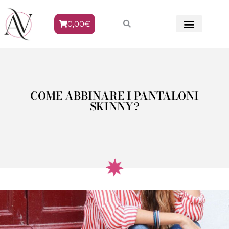
0,00
€
METODO VENERE
COME ABBINARE I PANTALONI
SKINNY?