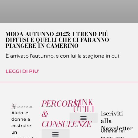
MODA AUTUNNO 2025: I TREND PIÙ
DIFFUSI E QUELLI CHE CI FARANNO
PIANGERE IN CAMERINO
È arrivato l’autunno, e con lui la stagione in cui
LEGGI DI PIU'
LINK
PERCORSI
UTILI
&
Iscriviti
Aiuto le
alla
donne a
CONSULENZE
costruire
Newsletter
Chi sono
Privacy & Termini
Un’email al
un
mese, zero