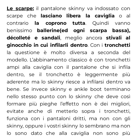
Le scarpe:
il pantalone skinny va indossato con
scarpe che
lasciano libera la caviglia
o al
contrario
la coprono tutta
. Quindi vanno
benissimo
ballerine(ed ogni scarpa bassa),
décolleté e sandali
, meglio ancora
stivali al
ginocchio in cui infilarli dentro
. Con i
tronchetti
la questione è molto diversa a seconda del
modello. L’abbinamento classico è con tronchetti
ampi alla caviglia con il pantalone che si infila
dentro, se il tronchetto è leggermente più
aderente ma lo skinny riesce a infilarsi dentro va
bene. Se invece skinny e ankle boot terminano
nello stesso punto con lo skinny che deve così
formare più pieghe l’effetto non è dei migliori,
evitate anche di metterlo sopra i tronchetti,
funziona con i pantaloni dritti, ma non con gli
skinny, oppure i vostri skinny lo sembrano ma non
lo sono dato che alla caviglia non sono più