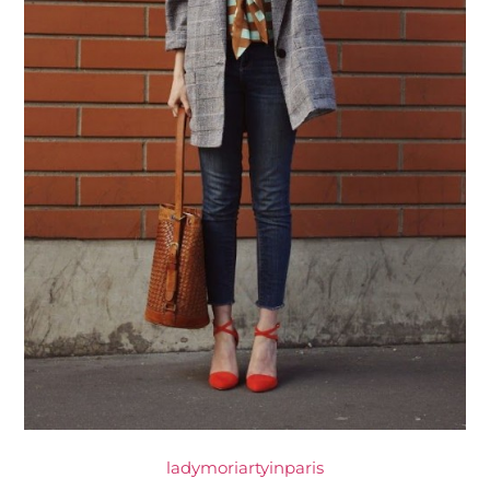
ladymoriartyinparis