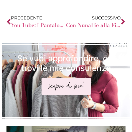
PRECEDENTE
SUCCESSIVO
You Tube: i Pantaloni per la Donna a Rettangolo
Con NunaLie alla Fiumara
Se vuoi approfondire, qui
trovi le mie consulenze
scopri di piu'