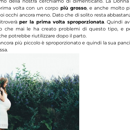
amo della nostra cerchiamo di dimenticarlo. La Donna
 prima volta con un corpo
più grosso
, e anche molto p
suoi occhi ancora meno. Dato che di solito resta abbastan
ritroverà
per la prima volta sproporzionata
. Quindi av
ato che mai le ha creato problemi di questo tipo, e p
e potrebbe riutilizzare dopo il parto.
 ancora più piccolo è sproporzionato e quindi la sua panci
ssa.