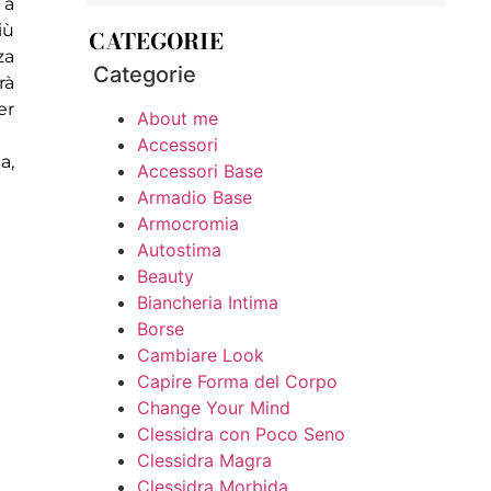
 a
iù
CATEGORIE
za
Categorie
rà
er
About me
Accessori
a,
Accessori Base
Armadio Base
Armocromia
Autostima
Beauty
Biancheria Intima
Borse
Cambiare Look
Capire Forma del Corpo
Change Your Mind
Clessidra con Poco Seno
Clessidra Magra
Clessidra Morbida