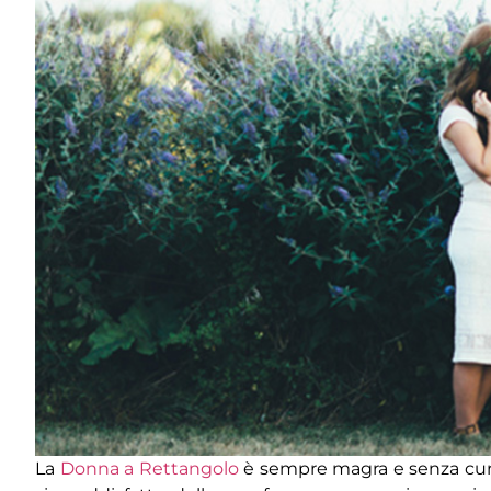
La
Donna a Rettangolo
è sempre magra e senza curv