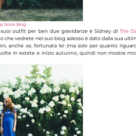
ay book blog
 suoi outfit per ben due gravidanze è Sidney di
The D
seno che vedrete nel suo blog adesso è dato dalla sua ulti
zini, anche se, fortunata lei (ma solo per quanto riguar
volte in estete e inizio autunno, quindi non mostra mol