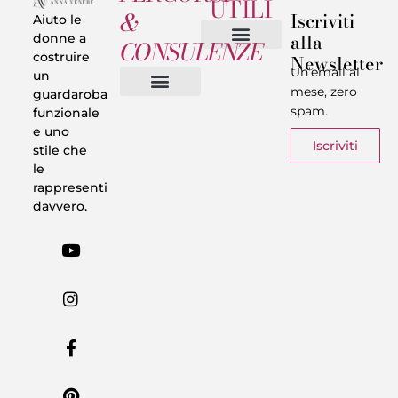
UTILI
&
Iscriviti
Aiuto le
alla
donne a
CONSULENZE
costruire
Newsletter
Chi sono
Privacy & Termini
Un’email al
un
mese, zero
guardaroba
spam.
funzionale
Vestiti in 5 Minuti
Trasforma il tuo Look
Trova il tuo stile
Armadio Matematico
Casi Reali
e uno
Iscriviti
stile che
le
rappresenti
davvero.