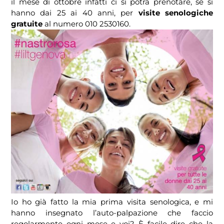
il mese di ottobre infatti ci si potrà prenotare, se si
hanno dai 25 ai 40 anni, per
visite senologiche
gratuite
al numero 010 2530160.
Io ho già fatto la mia prima visita senologica, e mi
hanno insegnato l’auto-palpazione che faccio
regolarmente ogni mese e voi? È facile dire che la