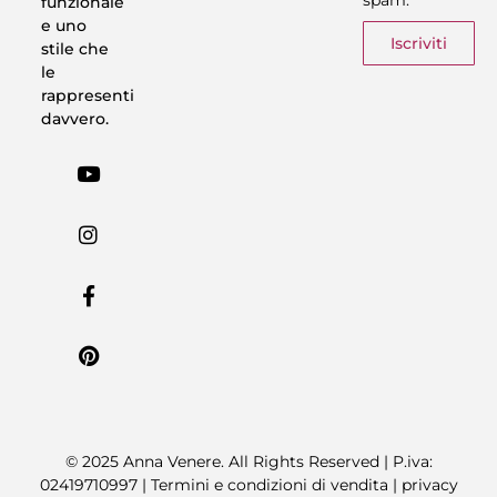
funzionale
e uno
Iscriviti
stile che
le
rappresenti
davvero.
© 2025 Anna Venere. All Rights Reserved | P.iva:
02419710997 |
Termini e condizioni di vendita
|
privacy