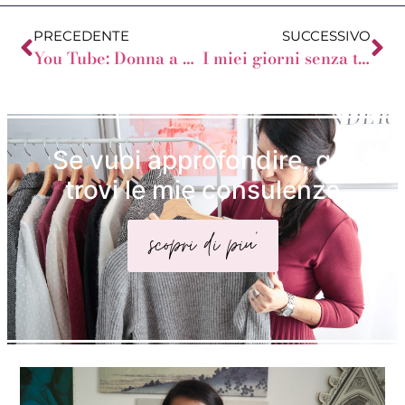
PRECEDENTE
SUCCESSIVO
You Tube: Donna a Clessidra, Difficoltà e Paturnie
I miei giorni senza trucco
Se vuoi approfondire, qui
trovi le mie consulenze
scopri di piu'