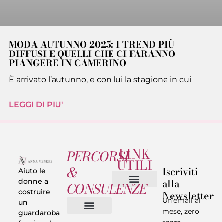
MODA AUTUNNO 2025: I TREND PIÙ
DIFFUSI E QUELLI CHE CI FARANNO
PIANGERE IN CAMERINO
È arrivato l’autunno, e con lui la stagione in cui
LEGGI DI PIU'
LINK
PERCORSI
UTILI
&
Iscriviti
Aiuto le
alla
donne a
CONSULENZE
costruire
Newsletter
Chi sono
Privacy & Termini
Un’email al
un
mese, zero
guardaroba
spam.
Vestiti in 5 Minuti
Trasforma il tuo Look
Trova il tuo stile
Armadio Matematico
Casi Reali