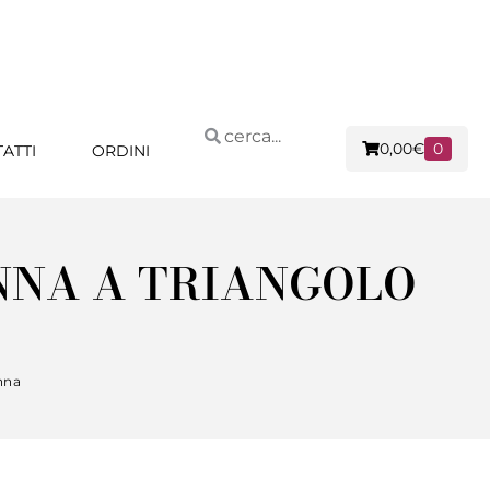
0,00
€
0
ATTI
ORDINI
NNA A TRIANGOLO
nna