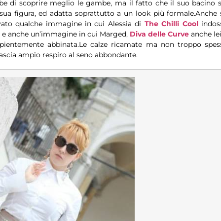
e di scoprire meglio le gambe, ma il fatto che il suo bacino s
ua figura, ed adatta soprattutto a un look più formale.Anche 
ato qualche immagine in cui Alessia di
The Chilli Cool
indos
ù), e anche un’immagine in cui Marged,
Diva delle Curve
anche lei
sapientemente abbinata.Le calze ricamate ma non troppo spes
lascia ampio respiro al seno abbondante.