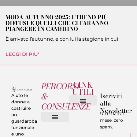
MODA AUTUNNO 2025: I TREND PIÙ
DIFFUSI E QUELLI CHE CI FARANNO
PIANGERE IN CAMERINO
È arrivato l’autunno, e con lui la stagione in cui
LEGGI DI PIU'
LINK
PERCORSI
UTILI
&
Iscriviti
Aiuto le
alla
donne a
CONSULENZE
costruire
Newsletter
Chi sono
Privacy & Termini
Un’email al
un
mese, zero
guardaroba
spam.
funzionale
Vestiti in 5 Minuti
Trasforma il tuo Look
Trova il tuo stile
Armadio Matematico
Casi Reali
e uno