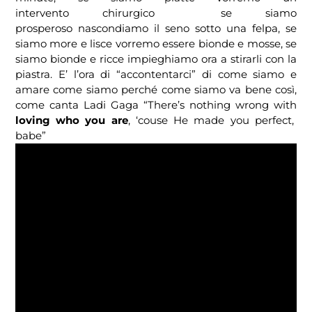
intervento chirurgico se siamo
prosperoso nascondiamo il seno sotto una felpa, se
siamo more e lisce vorremo essere bionde e mosse, se
siamo bionde e ricce impieghiamo ora a stirarli con la
piastra. E’ l’ora di “accontentarci” di come siamo e
amare come siamo perché come siamo va bene così,
come canta Ladi Gaga “There’s nothing wrong with
loving who you are
, ‘couse He made you perfect,
babe”