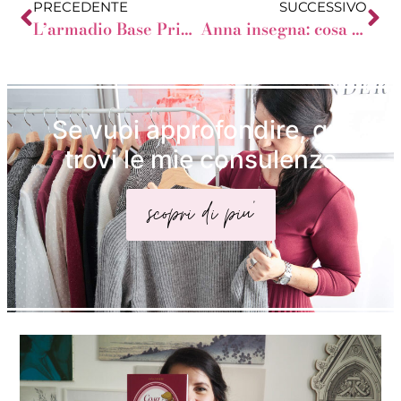
PRECEDENTE
SUCCESSIVO
L’armadio Base Primaverile-Estivo della Donna a Pera
Anna insegna: cosa mi metto?
Se vuoi approfondire, qui
trovi le mie consulenze
scopri di piu'