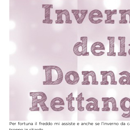
Per fortuna il freddo mi assiste e anche se l’inverno da c
troppo in ritardo.