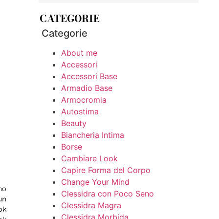
CATEGORIE
Categorie
About me
Accessori
Accessori Base
Armadio Base
Armocromia
Autostima
Beauty
Biancheria Intima
Borse
Cambiare Look
Capire Forma del Corpo
Change Your Mind
no
Clessidra con Poco Seno
un
Clessidra Magra
ok
Clessidra Morbida