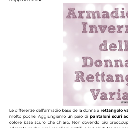
Le differenze dell’armadio base della donna a
rettangolo v
molto poche. Aggiungiamo un paio di
pantaloni scuri a
colore base scuro che chiaro. Non dovendo più preoccupa