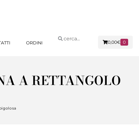
0,00
€
0
ATTI
ORDINI
NNA A RETTANGOLO
pigolosa