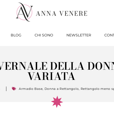
BLOG
CHI SONO
NEWSLETTER
CONT
NVERNALE DELLA DO
VARIATA
3
Armadio Base
,
Donna a Rettangolo
,
Rettangolo meno s