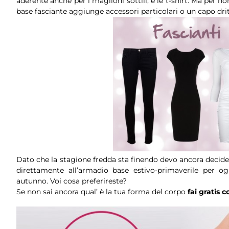
aderente anche per i maglioni sottili, e le t-shirt. Ma per 
base fasciante aggiunge accessori particolari o un capo dri
Dato che la stagione fredda sta finendo devo ancora decide
direttamente all’armadio base estivo-primaverile per 
autunno. Voi cosa preferireste?
Se non sai ancora qual’ è la tua forma del corpo
fai gratis c