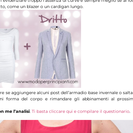
non evidenziare troppo l’assenza di curve è sempre meglio se al lo
tto, come un blazer o un cardigan lungo.
re se aggiungere alcuni post dell’armadio base invernale o salta
ogni forma del corpo e rimandare gli abbinamenti al prossi
on me l’analisi
.
Ti basta cliccare qui e compilare il questionario
.