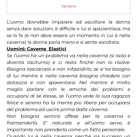
Venere
L’uomo dovrebbe imparare ad ascoltare la donna
senza dare soluzioni, è difficile e lui si spazientisce, ma
se lo fa (e non deve essere un momento in cui è nella
caverna) la donna parla meno e si sente ascoltata.
Uomini: Caverne Elastici
Se l’uomo ha un problema va nella caverna (si isola e
diventa taciturno) e ci resta finché non lo risolve.
Bisogna lasciarcelo e non infastidirlo, se si ha bisogno
di lui mentre è nella caverna bisogna chiedere con
dolcezza e non spaventarsi. Nel mentre è molto
meglio parlare con le amiche dei problemi e
occuparsi di se stesse, se l’uomo vede la sua ragazza
felice e serena ha la mente più libera per occuparsi
del problema ed uscire prima dalla caverna.
Non bisogna sentirsi offese per la caverna o
fraintenderla. E’ naturale e all’uomo serve, è
importante non prenderla come un fatto personale.
Quando lui è nella caverna, perché sia successo un