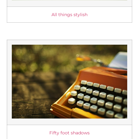
All things stylish
Fifty foot shadows