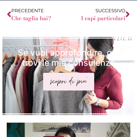
PRECEDENTE
SUCCESSIVO
Che taglia hai?
I capi particolari
Se vuoi approfondire, qui
trovi le mie consulenze
scopri di piu'