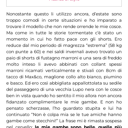
Nonostante questo li utilizzo ancora, d’estate sono
troppo comodi in certe situazioni e ho imparato a
trovare il modello che non rende orrende le mie cosce.
Ma come in tutte le storie tormentate c’è stato un
momento in cui ho fatto pace con gli shorts. Ero
reduce dal mio periodo di magrezza “estrema” (58 kg
con punte a 60) e nei saldi invernali avevo trovato un
paio di shorts di fustagno marroni e una sera di freddo
molto inteso li avevo abbinati con collant spessi
marroni ricamati verticalmente e stivali con 8cm di
tacco di Max&co, maglione collo alto bianco, piumino
e basco. Ed ero così abbigliata appallottolata su sedile
del passeggero di una vecchia Lupo nera con le cosce
ben in vista quando ho sentito il mio allora non ancora
fidanzato complimentare le mie gambe. E non ho
pensato scherzasse, l’ho guardato stupita e lui ha
continuato “Non è colpa mia se le tue amiche hanno
gambe come stecchini!” La frase mi è rimasta sospesa
nel cervello:
le mie gambe sono belle, quelle più