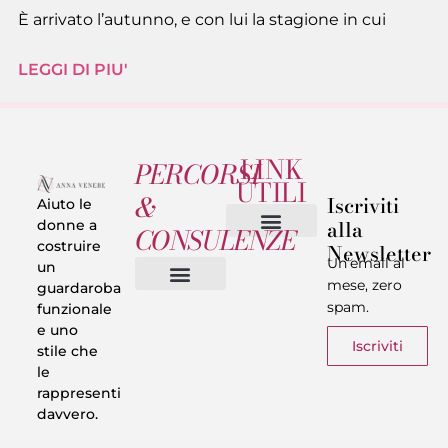
È arrivato l’autunno, e con lui la stagione in cui
LEGGI DI PIU'
LINK
PERCORSI
UTILI
&
Iscriviti
Aiuto le
alla
donne a
CONSULENZE
costruire
Newsletter
Chi sono
Privacy & Termini
Un’email al
un
mese, zero
guardaroba
spam.
funzionale
Vestiti in 5 Minuti
Trasforma il tuo Look
Trova il tuo stile
Armadio Matematico
Casi Reali
e uno
Iscriviti
stile che
le
rappresenti
davvero.