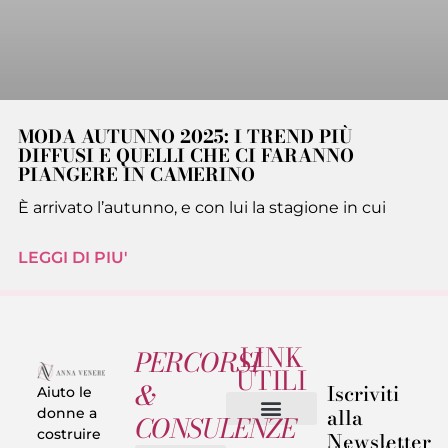
MODA AUTUNNO 2025: I TREND PIÙ
DIFFUSI E QUELLI CHE CI FARANNO
PIANGERE IN CAMERINO
È arrivato l’autunno, e con lui la stagione in cui
LEGGI DI PIU'
LINK
PERCORSI
UTILI
&
Iscriviti
Aiuto le
alla
donne a
CONSULENZE
costruire
Newsletter
Chi sono
Privacy & Termini