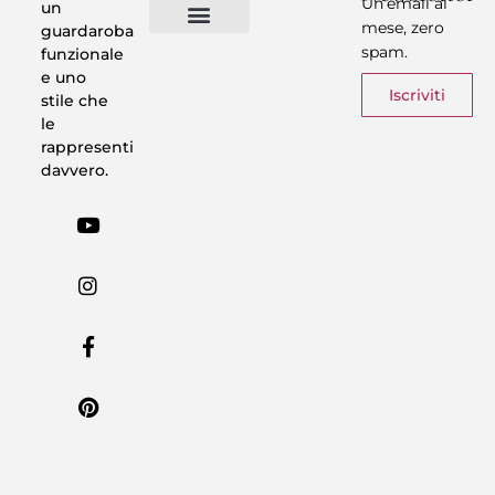
Un’email al
un
mese, zero
guardaroba
spam.
funzionale
Vestiti in 5 Minuti
Trasforma il tuo Look
Trova il tuo stile
Armadio Matematico
Casi Reali
e uno
Iscriviti
stile che
le
rappresenti
davvero.