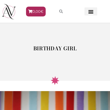
0,00
€
METODO VENERE
BIRTHDAY GIRL