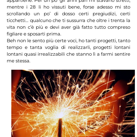
appartiene. Per un po’ gli anni pari mi stavano stretti,
mentre i 28 li ho vissuti bene, forse adesso mi sto
scrollando un po’ di dosso certi pregiudizi, certi
ticchetti… qualcuno che ti sussurra che oltre i trenta la
vita non c’è più e devi aver già fatto tutto compreso
figliare e sposarti prima.
Beh non le sento più certe voci, ho tanti progetti, tanto
tempo e tanta voglia di realizzarli, progetti lontani
lontani quasi irrealizzabili che stanno lì a farmi sentire
me stessa.