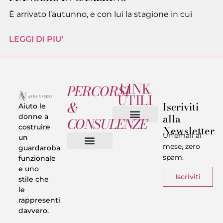
È arrivato l’autunno, e con lui la stagione in cui
LEGGI DI PIU'
LINK
PERCORSI
UTILI
&
Iscriviti
Aiuto le
alla
donne a
CONSULENZE
costruire
Newsletter
Chi sono
Privacy & Termini
Un’email al
un
mese, zero
guardaroba
spam.
funzionale
Vestiti in 5 Minuti
Trasforma il tuo Look
Trova il tuo stile
Armadio Matematico
Casi Reali
e uno
Iscriviti
stile che
le
rappresenti
davvero.