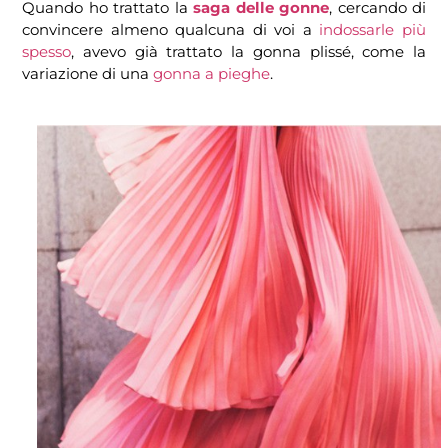
Quando ho trattato la
saga delle gonne
, cercando di
convincere almeno qualcuna di voi a
indossarle più
spesso
, avevo già trattato la gonna plissé, come la
variazione di una
gonna a pieghe
.