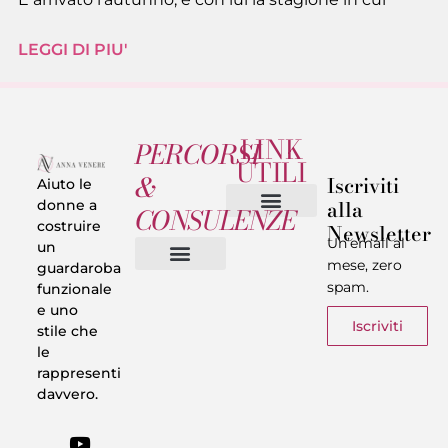
LEGGI DI PIU'
LINK
PERCORSI
UTILI
&
Iscriviti
Aiuto le
alla
donne a
CONSULENZE
costruire
Newsletter
Chi sono
Privacy & Termini
Un’email al
un
mese, zero
guardaroba
spam.
funzionale
Vestiti in 5 Minuti
Trasforma il tuo Look
Trova il tuo stile
Armadio Matematico
Casi Reali
e uno
Iscriviti
stile che
le
rappresenti
davvero.