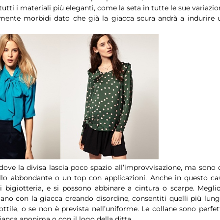
tti i materiali più eleganti, come la seta in tutte le sue variazion
amente morbidi dato che già la giacca scura andrà a indurire 
dove la divisa lascia poco spazio all’improvvisazione, ma sono 
ollo abbondante o un top con applicazioni. Anche in questo ca
di bigiotteria, e si possono abbinare a cintura o scarpe. Meglio
ano con la giacca creando disordine, consentiti quelli più lung
ttile, o se non è prevista nell’uniforme. Le collane sono perfet
ianca anonima o con il logo della ditta.