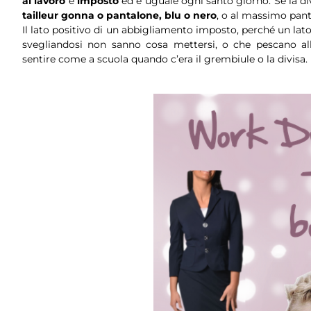
al lavoro
è
imposto
ed è uguale ogni santo giorno. Se la di
tailleur gonna o pantalone, blu o nero
, o al massimo pant
Il lato positivo di un abbigliamento imposto, perché un lat
svegliandosi non sanno cosa mettersi, o che pescano all
sentire come a scuola quando c’era il grembiule o la divisa.