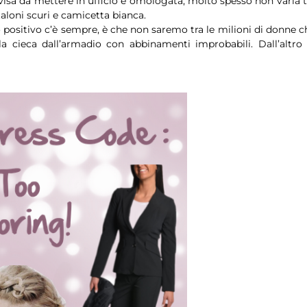
visa da mettere in ufficio è omologata, molto spesso non varia t
aloni scuri e camicetta bianca.
o positivo c’è sempre, è che non saremo tra le milioni di donne c
a cieca dall’armadio con abbinamenti improbabili. Dall’altro 