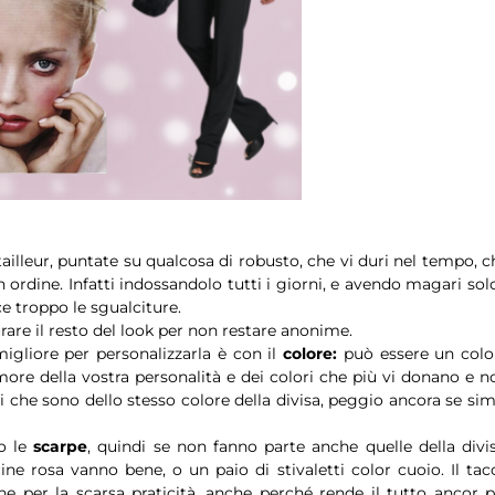
tailleur, puntate su qualcosa di robusto, che vi duri nel tempo, c
n ordine. Infatti indossandolo tutti i giorni, e avendo magari solo
e troppo le sgualciture.
rare il resto del look per non restare anonime.
migliore per personalizzarla è con il
colore:
può essere un colo
more della vostra personalità e dei colori che più vi donano e n
i che sono dello stesso colore della divisa, peggio ancora se simi
no le
scarpe
, quindi se non fanno parte anche quelle della divis
rine rosa vanno bene, o un paio di stivaletti color cuoio. Il tac
e per la scarsa praticità, anche perché rende il tutto ancor p