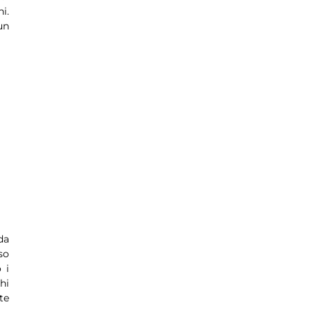
i.
un
da
so
 i
hi
te