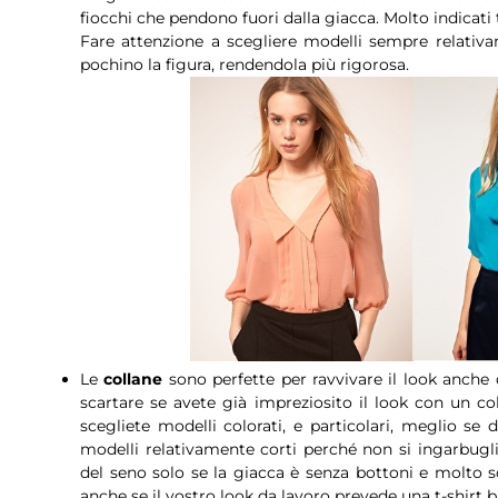
fiocchi che pendono fuori dalla giacca. Molto indicati tu
Fare attenzione a scegliere modelli sempre relativ
pochino la figura, rendendola più rigorosa.
Le
collane
sono perfette per ravvivare il look anche 
scartare se avete già impreziosito il look con un c
scegliete modelli colorati, e particolari, meglio se 
modelli relativamente corti perché non si ingarbugli
del seno solo se la giacca è senza bottoni e molto so
anche se il vostro look da lavoro prevede una t-shirt b