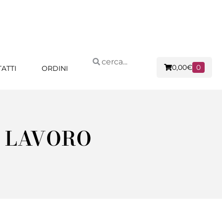
0,00
€
0
ATTI
ORDINI
A LAVORO