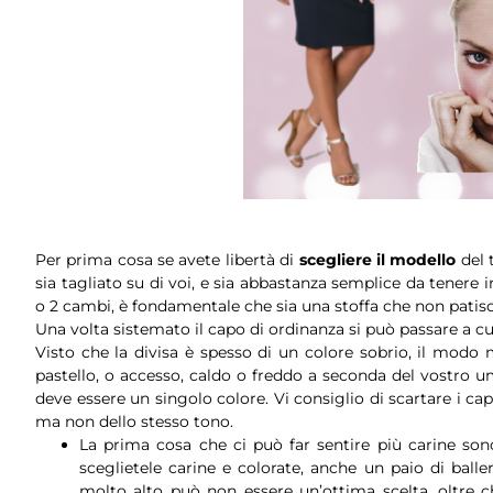
Per prima cosa se avete libertà di
scegliere il modello
del 
sia tagliato su di voi, e sia abbastanza semplice da tenere i
o 2 cambi, è fondamentale che sia una stoffa che non patisc
Una volta sistemato il capo di ordinanza si può passare a cu
Visto che la divisa è spesso di un colore sobrio, il modo 
pastello, o accesso, caldo o freddo a seconda del vostro u
deve essere un singolo colore. Vi consiglio di scartare i cap
ma non dello stesso tono.
La prima cosa che ci può far sentire più carine so
sceglietele carine e colorate, anche un paio di balle
molto alto può non essere un’ottima scelta, oltre ch