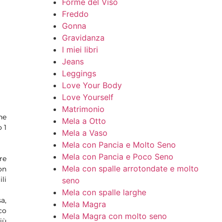
Forme del Viso
Freddo
Gonna
Gravidanza
I miei libri
Jeans
Leggings
Love Your Body
Love Yourself
Matrimonio
he
Mela a Otto
 1
Mela a Vaso
Mela con Pancia e Molto Seno
Mela con Pancia e Poco Seno
re
Mela con spalle arrotondate e molto
on
li
seno
Mela con spalle larghe
a,
Mela Magra
co
Mela Magra con molto seno
iù