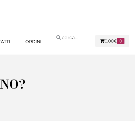
0,00
€
0
ATTI
ORDINI
ANO?