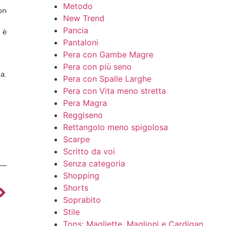
Metodo
on
New Trend
Pancia
 è
Pantaloni
Pera con Gambe Magre
Pera con più seno
a.
Pera con Spalle Larghe
Pera con Vita meno stretta
Pera Magra
Reggiseno
Rettangolo meno spigolosa
Scarpe
Scritto da voi
Senza categoria
Shopping
Shorts
Soprabito
Stile
Tops: Magliette, Maglioni e Cardigan