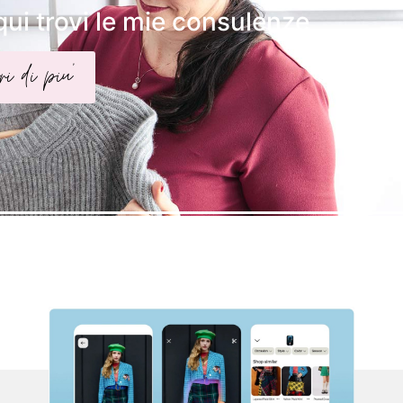
qui trovi le mie consulenze
ri di piu'