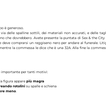
po è generoso.
ia delle spalline sottili, dei materiali non accurati, e delle tagl
no che dovrebbero. Avete presente la puntata di Sex & the City 
 deve comprarsi un reggiseno nero per andare al funerale. Liti
mentre la commessa le dice che è una 32A. Alla fine la commes
 importante per tanti motivi:
 la figura appare
più magra
reando rotolini
su spalle e schiena
ere meno
.