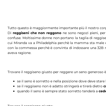
Tutto questo è maggiormente importante più il nostro cor
Di
reggiseni che non reggono
ne sono negozi pieni, per v
confuse. Moltissime donne non portano la taglia di reggise
cui Miranda va a Philadelphia perchè la mamma sta male e
con la commessa perchè è convinta di indossare una 32B 
aveva ragione.
Trovare il reggiseno giusto per reggere un seno generoso è
se il seno è sorretto e nella posizione dove deve stare
se il reggiseno non è adatto stringerà e tirerà dietro
c
quando il seno è sempre stato sorretto tenderà a
ced
Trovare il reggiseno giusto: