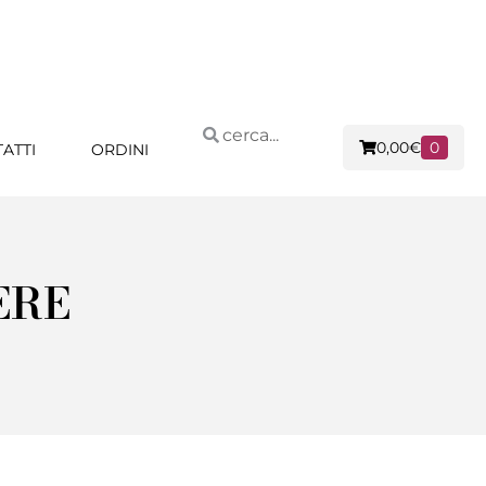
0,00
€
0
ATTI
ORDINI
ERE