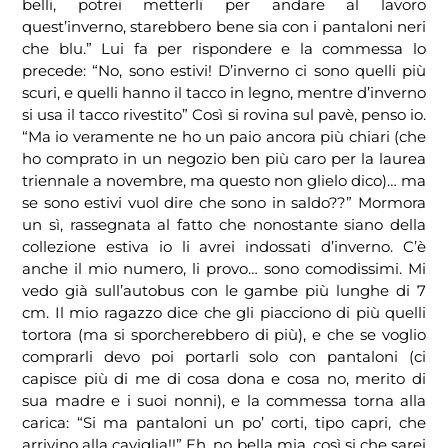
belli, potrei metterli per andare al lavoro
quest’inverno, starebbero bene sia con i pantaloni neri
che blu.” Lui fa per rispondere e la commessa lo
precede: “No, sono estivi! D’inverno ci sono quelli più
scuri, e quelli hanno il tacco in legno, mentre d’inverno
si usa il tacco rivestito” Così si rovina sul pavè, penso io.
“Ma io veramente ne ho un paio ancora più chiari (che
ho comprato in un negozio ben più caro per la laurea
triennale a novembre, ma questo non glielo dico)… ma
se sono estivi vuol dire che sono in saldo??” Mormora
un sì, rassegnata al fatto che nonostante siano della
collezione estiva io li avrei indossati d’inverno. C’è
anche il mio numero, li provo… sono comodissimi. Mi
vedo già sull’autobus con le gambe più lunghe di 7
cm. Il mio ragazzo dice che gli piacciono di più quelli
tortora (ma si sporcherebbero di più), e che se voglio
comprarli devo poi portarli solo con pantaloni (ci
capisce più di me di cosa dona e cosa no, merito di
sua madre e i suoi nonni), e la commessa torna alla
carica: “Si ma pantaloni un po’ corti, tipo capri, che
arrivino alla caviglia!!” Eh, no bella mia, così si che sarei