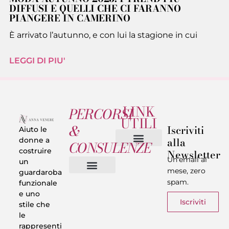
DIFFUSI E QUELLI CHE CI FARANNO
PIANGERE IN CAMERINO
È arrivato l’autunno, e con lui la stagione in cui
LEGGI DI PIU'
LINK
PERCORSI
UTILI
&
Iscriviti
Aiuto le
alla
donne a
CONSULENZE
costruire
Newsletter
Chi sono
Privacy & Termini
Un’email al
un
mese, zero
guardaroba
spam.
funzionale
Vestiti in 5 Minuti
Trasforma il tuo Look
Trova il tuo stile
Armadio Matematico
Casi Reali
e uno
Iscriviti
stile che
le
rappresenti