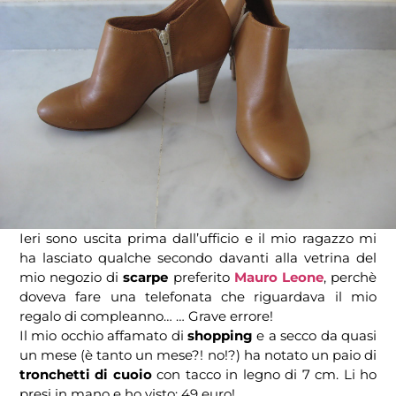
Ieri sono uscita prima dall’ufficio e il mio ragazzo mi
ha lasciato qualche secondo davanti alla vetrina del
mio negozio di
scarpe
preferito
Mauro Leone
, perchè
doveva fare una telefonata che riguardava il mio
regalo di compleanno… … Grave errore!
Il mio occhio affamato di
shopping
e a secco da quasi
un mese (è tanto un mese?! no!?) ha notato un paio di
tronchetti di cuoio
con tacco in legno di 7 cm. Li ho
presi in mano e ho visto: 49 euro!