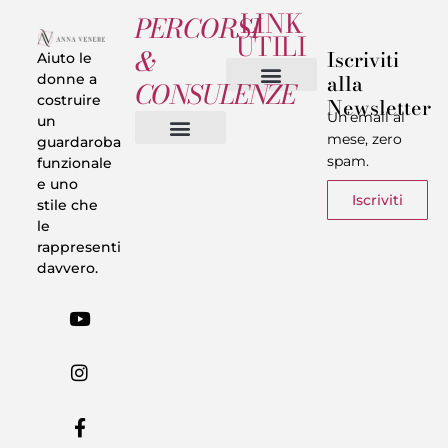
LINK
PERCORSI
UTILI
&
Iscriviti
Aiuto le
alla
donne a
CONSULENZE
costruire
Newsletter
Chi sono
Privacy & Termini
Un’email al
un
mese, zero
guardaroba
spam.
funzionale
Vestiti in 5 Minuti
Trasforma il tuo Look
Trova il tuo stile
Armadio Matematico
Casi Reali
e uno
Iscriviti
stile che
le
rappresenti
davvero.