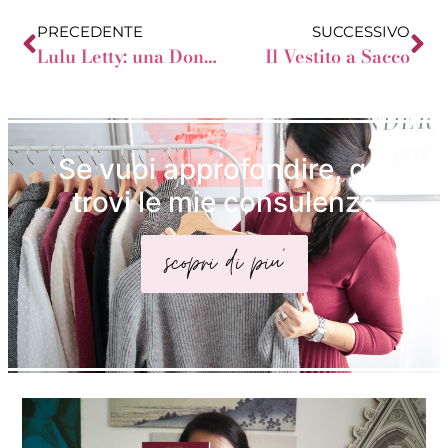
PRECEDENTE
SUCCESSIVO
Lulu Letty: una Donna a Mela che sa come vestirsi
Il Vestito a Sacco
Se vuoi approfondire, qui
trovi le mie consulenze
scopri di piu'