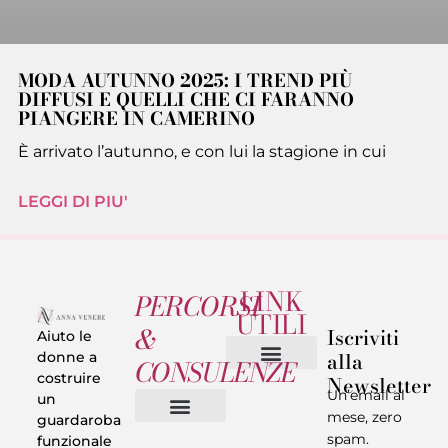
MODA AUTUNNO 2025: I TREND PIÙ
DIFFUSI E QUELLI CHE CI FARANNO
PIANGERE IN CAMERINO
È arrivato l’autunno, e con lui la stagione in cui
LEGGI DI PIU'
LINK
PERCORSI
UTILI
&
Iscriviti
Aiuto le
alla
donne a
CONSULENZE
costruire
Newsletter
Chi sono
Privacy & Termini
Un’email al
un
mese, zero
guardaroba
spam.
funzionale
Vestiti in 5 Minuti
Trasforma il tuo Look
Trova il tuo stile
Armadio Matematico
Casi Reali