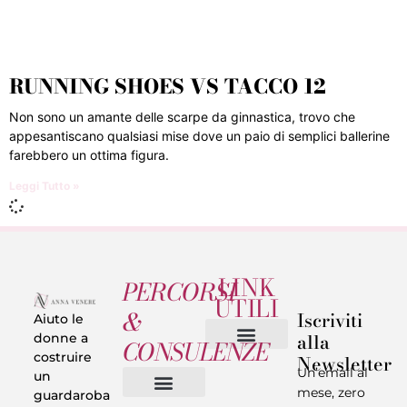
RUNNING SHOES VS TACCO 12
Non sono un amante delle scarpe da ginnastica, trovo che
appesantiscano qualsiasi mise dove un paio di semplici ballerine
farebbero un ottima figura.
Leggi Tutto »
LINK
PERCORSI
UTILI
&
Iscriviti
Aiuto le
alla
donne a
CONSULENZE
costruire
Newsletter
Chi sono
Privacy & Termini
Un’email al
un
mese, zero
guardaroba
Vestiti in 5 Minuti
Trasforma il tuo Look
Trova il tuo stile
Armadio Matematico
Casi Reali