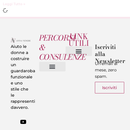
Leggi Tutto »
LINK
PERCORSI
UTILI
&
Iscriviti
Aiuto le
alla
donne a
CONSULENZE
costruire
Newsletter
Chi sono
Privacy & Termini
Un’email al
un
mese, zero
guardaroba
spam.
funzionale
Vestiti in 5 Minuti
Trasforma il tuo Look
Trova il tuo stile
Armadio Matematico
Casi Reali
e uno
Iscriviti
stile che
le
rappresenti
davvero.