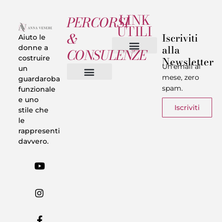
LINK
PERCORSI
UTILI
&
Iscriviti
Aiuto le
alla
donne a
CONSULENZE
costruire
Newsletter
Chi sono
Privacy & Termini
Un’email al
un
mese, zero
guardaroba
spam.
funzionale
Vestiti in 5 Minuti
Trasforma il tuo Look
Trova il tuo stile
Armadio Matematico
Casi Reali
e uno
Iscriviti
stile che
le
rappresenti
davvero.