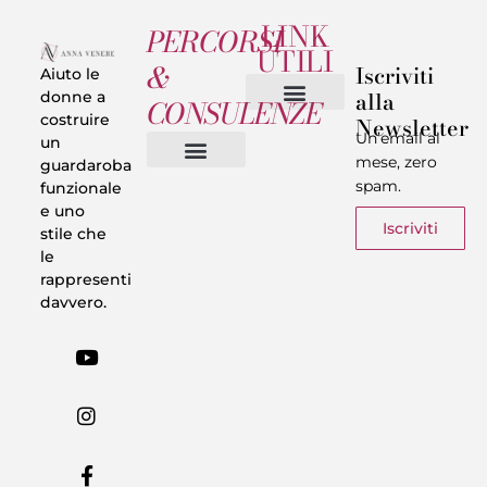
LINK
PERCORSI
UTILI
&
Iscriviti
Aiuto le
alla
donne a
CONSULENZE
costruire
Newsletter
Chi sono
Privacy & Termini
Un’email al
un
mese, zero
guardaroba
spam.
funzionale
Vestiti in 5 Minuti
Trasforma il tuo Look
Trova il tuo stile
Armadio Matematico
Casi Reali
e uno
Iscriviti
stile che
le
rappresenti
davvero.