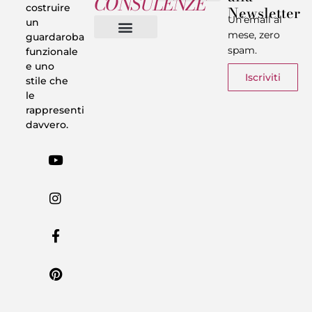
CONSULENZE
costruire
Newsletter
Chi sono
Privacy & Termini
Un’email al
un
mese, zero
guardaroba
spam.
funzionale
Vestiti in 5 Minuti
Trasforma il tuo Look
Trova il tuo stile
Armadio Matematico
Casi Reali
e uno
Iscriviti
stile che
le
rappresenti
davvero.