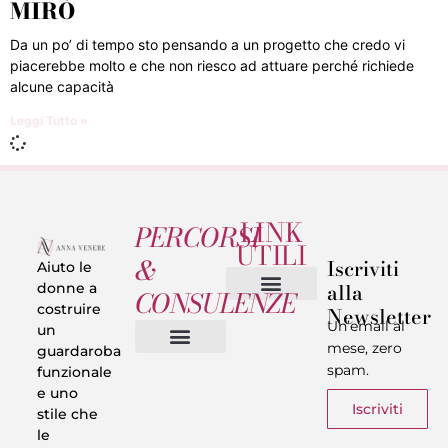
MIRÒ
Da un po’ di tempo sto pensando a un progetto che credo vi
piacerebbe molto e che non riesco ad attuare perché richiede
alcune capacità
Leggi Tutto »
LINK
PERCORSI
UTILI
&
Iscriviti
Aiuto le
alla
donne a
CONSULENZE
costruire
Newsletter
Chi sono
Privacy & Termini
Un’email al
un
mese, zero
guardaroba
spam.
funzionale
Vestiti in 5 Minuti
Trasforma il tuo Look
Trova il tuo stile
Armadio Matematico
Casi Reali
e uno
Iscriviti
stile che
le