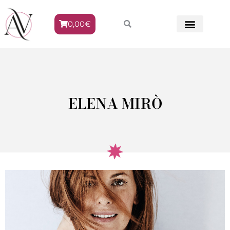
0,00
€
METODO VENERE
ELENA MIRÒ