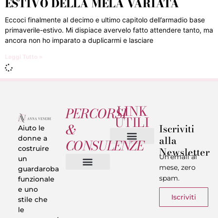
ESTIVO DELLA MELA VARIATA
Eccoci finalmente al decimo e ultimo capitolo dell’armadio base
primaverile-estivo. Mi dispiace avervelo fatto attendere tanto, ma
ancora non ho imparato a duplicarmi e lasciare
Leggi Tutto »
LINK
PERCORSI
UTILI
&
Iscriviti
Aiuto le
alla
donne a
CONSULENZE
costruire
Newsletter
Chi sono
Privacy & Termini
Un’email al
un
mese, zero
guardaroba
spam.
funzionale
Vestiti in 5 Minuti
Trasforma il tuo Look
Trova il tuo stile
Armadio Matematico
Casi Reali
e uno
Iscriviti
stile che
le