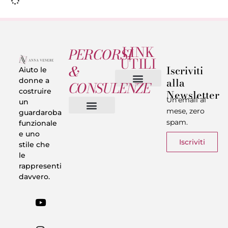
LINK
PERCORSI
UTILI
&
Iscriviti
Aiuto le
alla
donne a
CONSULENZE
costruire
Newsletter
Chi sono
Privacy & Termini
Un’email al
un
mese, zero
guardaroba
spam.
funzionale
Vestiti in 5 Minuti
Trasforma il tuo Look
Trova il tuo stile
Armadio Matematico
Casi Reali
e uno
Iscriviti
stile che
le
rappresenti
davvero.