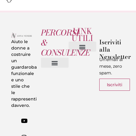
LINK
PERCORSI
UTILI
&
Iscriviti
Aiuto le
alla
donne a
CONSULENZE
costruire
Newsletter
Chi sono
Privacy & Termini
Un’email al
un
mese, zero
guardaroba
spam.
funzionale
Vestiti in 5 Minuti
Trasforma il tuo Look
Trova il tuo stile
Armadio Matematico
Casi Reali
e uno
Iscriviti
stile che
le
rappresenti
davvero.